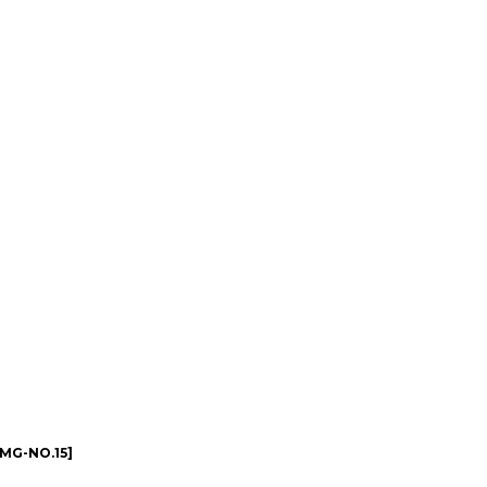
-MG-NO.15
]