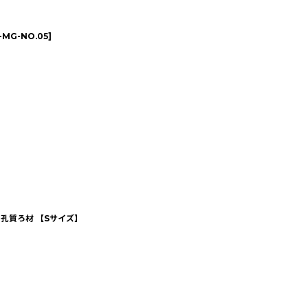
-MG-NO.05
]
多孔質ろ材 【Sサイズ】