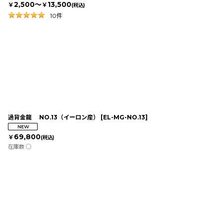
2,500～
13,500
￥
￥
(税込)
10
件
過背金龍 NO.13（イーロン産）
[
EL-MG-NO.13
]
69,800
￥
(税込)
在庫数 ◯