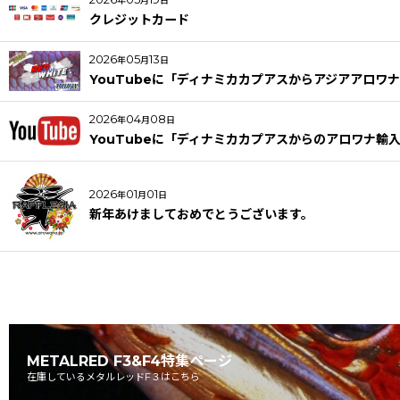
年
月
日
クレジットカード
2026
05
13
年
月
日
YouTubeに「ディナミカカプアスからアジアアロワナ
2026
04
08
年
月
日
YouTubeに「ディナミカカプアスからのアロワナ輸
2026
01
01
年
月
日
新年あけましておめでとうございます。
METALRED F3&F4特集ページ
在庫しているメタルレッドF３はこちら