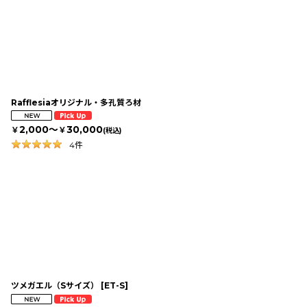
Rafflesiaオリジナル・多孔質ろ材
2,000～
30,000
￥
￥
(税込)
4
件
ツメガエル（Sサイズ）
[
ET-S
]