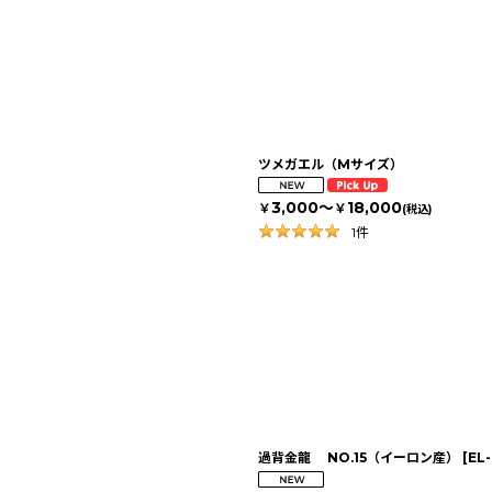
ツメガエル（Mサイズ）
3,000～
18,000
￥
￥
(税込)
1
件
過背金龍 NO.15（イーロン産）
[
EL