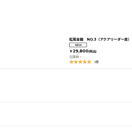
紅尾金龍 NO.3（アクアリーダー産）
29,800
￥
(税込)
在庫数 ×
1
件