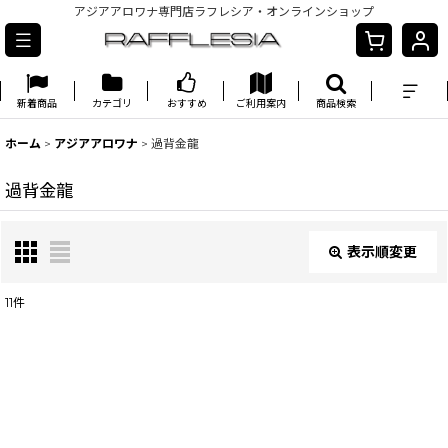
アジアアロワナ専門店ラフレシア・オンラインショップ
新着商品
カテゴリ
おすすめ
ご利用案内
商品検索
ホーム
>
アジアアロワナ
>
過背金龍
過背金龍
表示順変更
閉じる
11
件
表示数
:
並び順
: