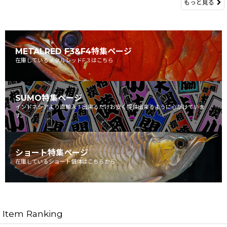
もっと見る
METALRED F3&F4特集ページ
在庫しているメタルレッドF３はこちら
SUMO特集ページ
インドネシアより直輸入！出来るだけお安く提供出来るように心がけていま
す。
ショート特集ページ
在庫しているショート個体はこちらから
Item Ranking