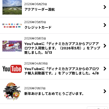
2026
06
29
年
月
日
アクアリーダー渡航
2026
05
19
年
月
日
クレジットカード
2026
05
13
年
月
日
YouTubeに「ディナミカカプアスからアジアア
ロワナ入荷致します。（2026年5月）」をアップ
致しました。5/13
2026
04
08
年
月
日
YouTubeに「ディナミカカプアスからのアロワ
ナ輸入前動画です。」をアップ致しました。4/8
2026
01
01
年
月
日
新年あけましておめでとうございます。