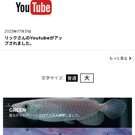
2025
07
31
年
月
日
リックさんのYoutubeがアッ
プされました。
もっと見る
文字サイズ
:
GREEN
昔ながらのグリーンアロワナが入荷致しました。