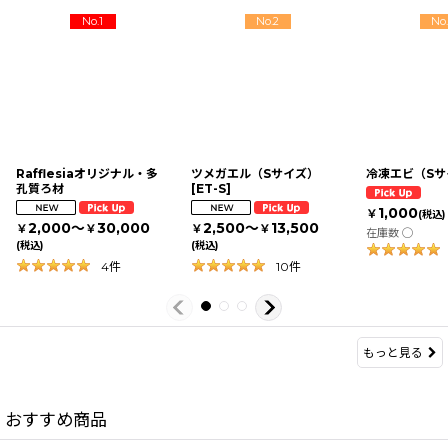
No.1
No.2
No
Rafflesiaオリジナル・多
ツメガエル（Sサイズ）
冷凍エビ（Sサ
孔質ろ材
[
ET-S
]
1,000
￥
(税込)
2,000～
30,000
2,500～
13,500
￥
￥
￥
￥
在庫数 ◯
(税込)
(税込)
4
件
10
件
もっと見る
おすすめ商品