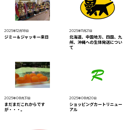
2025
12
18
2025
11
21
年
月
日
年
月
日
ジミー＆ジャッキー来日
北海道、中国地方、四国、九
州、沖縄への生体発送につい
て
2025
08
31
2025
08
20
年
月
日
年
月
日
まだまだこれからです
ショッピングカートリニュー
が・・・。
アル