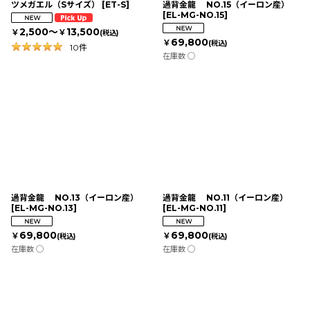
ツメガエル（Sサイズ）
[
ET-S
]
過背金龍 NO.15（イーロン産）
[
EL-MG-NO.15
]
2,500～
13,500
￥
￥
(税込)
69,800
￥
(税込)
10
件
在庫数 ◯
過背金龍 NO.13（イーロン産）
過背金龍 NO.11（イーロン産）
[
EL-MG-NO.13
]
[
EL-MG-NO.11
]
69,800
69,800
￥
￥
(税込)
(税込)
在庫数 ◯
在庫数 ◯