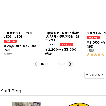
アルカナライト（水中
【限定販売】Rafflesiaオ
ツメガエル（
LED）
[
LED
]
リジナル・多孔質ろ材 【S
サイズ】
3,000～
￥
￥
26,000～
32,000
￥
￥
(税込)
2,200～
33,000
￥
￥
(税込)
在庫数 ×
(税込)
在庫数 ×
もっと見る
Staff Blog