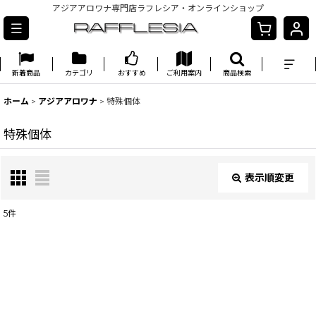
アジアアロワナ専門店ラフレシア・オンラインショップ
新着商品
カテゴリ
おすすめ
ご利用案内
商品検索
ホーム
>
アジアアロワナ
>
特殊個体
特殊個体
表示順変更
閉じる
5
件
表示数
:
並び順
: