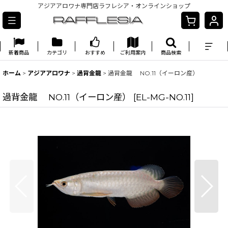
アジアアロワナ専門店ラフレシア・オンラインショップ
新着商品
カテゴリ
おすすめ
ご利用案内
商品検索
ホーム
>
アジアアロワナ
>
過背金龍
>
過背金龍 NO.11（イーロン産）
過背金龍 NO.11（イーロン産）
[
EL-MG-NO.11
]