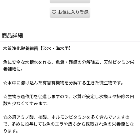
お気に入り登録
商品詳細
水質浄化栄養細菌【淡水・海水用】
魚に安全な水槽水を作る、魚糞・残餌の分解除去、天然ビタミン栄
養補給に。
☆水中に溶け込んだ有害有機物を分解する生きた微生物です。
☆生物ろ過作用を促進しますので、水質が安定し水換えや掃除の回
数も少なくてすみます。
☆必須アミノ酸、核酸、ホルモンビタミンを多く含んでいますの
で、多めに投与しても魚のエラや皮ふから採取され魚の栄養源とな
ります。