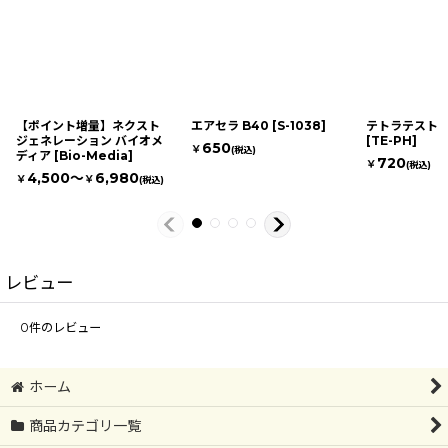
【ポイント増量】ネクスト
エアセラ B40
[
S-1038
]
テトラテスト 
ジェネレーション バイオメ
[
TE-PH
]
650
￥
(税込)
ディア
[
Bio-Media
]
720
￥
(税込)
4,500～
6,980
￥
￥
(税込)
レビュー
0
件のレビュー
ホーム
商品カテゴリ一覧