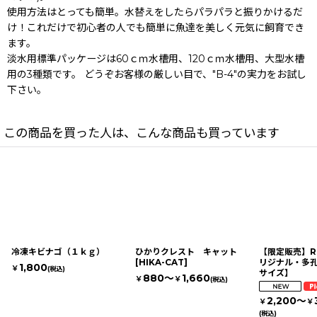
使用方法はとっても簡単。水替えをしたらパラパラと振りかけるだ
け！これだけで初心者の人でも簡単に魚達を美しく元気に飼育でき
ます。
淡水用標準パッケージは60ｃｍ水槽用、120ｃｍ水槽用、大型水槽
用の3種類です。 どうぞお客様の厳しい目で、"B-4"の実力をお試し
下さい。
この商品を買った人は、こんな商品も買っています
冷凍キビナゴ（１ｋｇ）
ひかりクレスト キャット
【限定販売】Raf
[
HIKA-CAT
]
リジナル・多孔
1,800
￥
(税込)
サイズ】
880～
1,660
￥
￥
(税込)
2,200～
￥
￥
(税込)