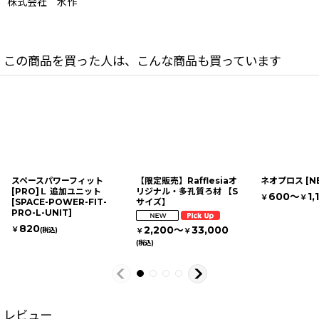
株式会社 水作
この商品を買った人は、こんな商品も買っています
スペースパワーフィット
【限定販売】Rafflesiaオ
ネオプロス
[
N
[PRO]Ｌ 追加ユニット
リジナル・多孔質ろ材 【S
600～
1,
￥
￥
[
SPACE-POWER-FIT-
サイズ】
PRO-L-UNIT
]
820
2,200～
33,000
￥
(税込)
￥
￥
(税込)
レビュー