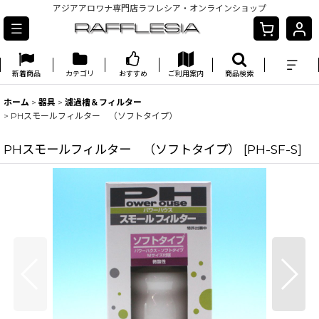
アジアアロワナ専門店ラフレシア・オンラインショップ
新着商品
カテゴリ
おすすめ
ご利用案内
商品検索
ホーム
>
器具
>
濾過槽＆フィルター
>
PHスモールフィルター （ソフトタイプ）
PHスモールフィルター （ソフトタイプ）
[
PH-SF-S
]