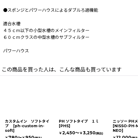
●スポンジとパワーハウスによるダブルろ過機能
適合水槽
４５ｃｍ以下の小型水槽のメインフィルター
６０ｃｍクラスの中型水槽のサブフィルター
パワーハウス
この商品を買った人は、こんな商品も買っています
カスタムイン ソフトタイ
PH ソフトタイプ １ｌ
ニッソー PH
プ
[
ph-custom-in-
[
PHS
]
[
NISSO-PH-
soft
]
NEO
]
2,450～
3,250
￥
￥
(税込)
780～
950
12,000
￥
￥
￥
(税込)
(税込