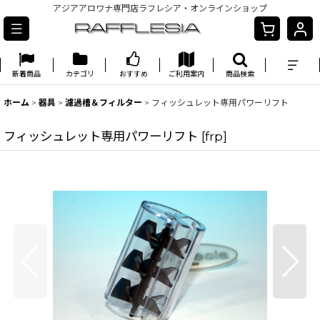
アジアアロワナ専門店ラフレシア・オンラインショップ
新着商品
カテゴリ
おすすめ
ご利用案内
商品検索
ホーム
>
器具
>
濾過槽＆フィルター
>
フィッシュレット専用パワーリフト
フィッシュレット専用パワーリフト
[
frp
]