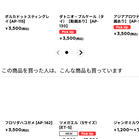
ポルカドットスティングレ
ダトニオ・プルケール（タ
アジアアロワ
イ
[
AP-115
]
イ）【動画あり】
[
AP-
画あり】
[
AP-
130
]
3,500
￥
(税込)
3,500
￥
(税込)
3,500
￥
(税込)
この商品を買った人は、こんな商品も買っています
フロリダハコガメ
[
AP-162
]
ツメガエル（Sサイズ）
ジャンボミル
[
ET-S
]
3,500
1,200～
￥
￥
￥
(税込)