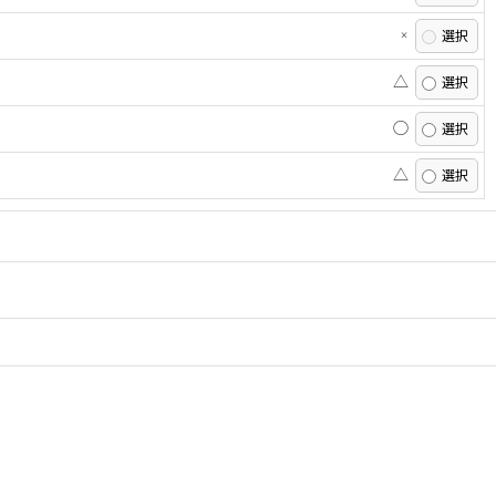
×
△
◯
△