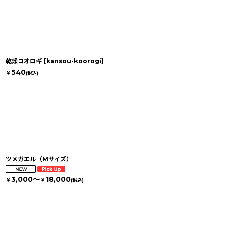
乾燥コオロギ
[
kansou-koorogi
]
540
￥
(税込)
ツメガエル（Mサイズ）
3,000～
18,000
￥
￥
(税込)