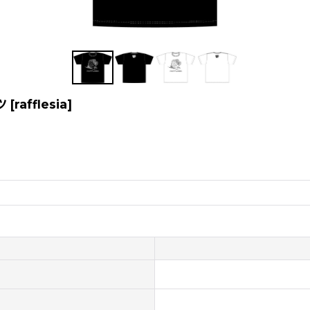
ツ
[
rafflesia
]