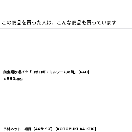
この商品を買った人は、こんな商品も買っています
爬虫類牧場パウ「コオロギ・ミルワームの餌」
[
PAU
]
860
￥
(税込)
ろ材ネット 細目（A4サイズ）
[
KOTOBUKI-A4-K110
]