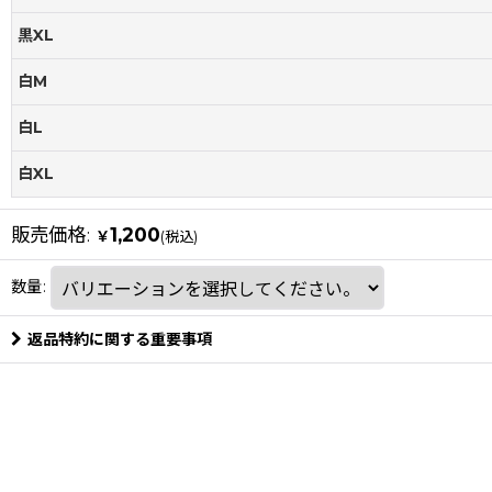
黒XL
白M
白L
白XL
販売価格
:
1,200
￥
(税込)
数量
:
返品特約に関する重要事項